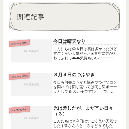
関連記事
今日は晴天なり
Uncategorized
こんにちは😊今日は雲は多かったけど
すごく良い天気だった☀️青空に雲がふ
わっふわっ☁️☁️気持ちいいーーーー
😃家にいるのは勿体無いくらいだった
けど そんな私はこもってま（笑）
ほとんど平日はこもって過ごしていま
３月４日のつぶやき
Uncategorized
す（苦笑）孤独感を感じることもあ...
今日も何書こうかと悩みつつパソコン
を開いては閉じ開いては閉じ💻ボーー
ッとしてる みか子です😶 で、天
気が良かったので庭に出て座って青い
空を眺めてても何も浮かばず〜〜気持
ち良すぎて寝るところだった🥱誰かに
光は差したが、まだ辛い日々
Uncategorized
見られたら恥ずかしい😂 結局何も
（３）
浮...
こんにちは☺️今日はすごく良い天気で
した☀️皆さんのところはどうでした