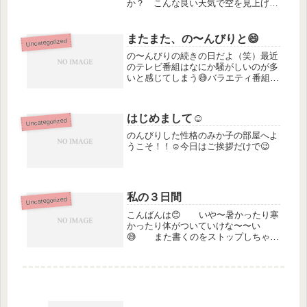
か？ こんな良い天気で空を見上げな
がらあの辛ったことを思い出してたけ
ど前回の終わりのとこで ふ
と...... と言うところですが思
またまた、の〜んびりと😄
Uncategorized
い出そうとしても理由は分かりませ...
の〜んびりの続きの日だよ（笑）最近
のテレビ番組はなにか騒がしいのが多
いと感じてしまう😅バラエティ番組は
仕方ないかな〜賑やかでワチャワチャ
してないと面白くないけど😅でもドラ
マとかも最近のはワチャワチャしてて
はじめまして☺️
Uncategorized
真剣に観てないことがあるな〜🙄これ
は...
のんびりした性格のみか子の部屋へよ
うこそ！！☺️今日はご挨拶だけで😉
私の３日間
Uncategorized
こんばんは😊 いや〜暑かったり寒
かったり体がついていけな〜〜い
😅 また書くのをストップしちゃっ
た😅 さて、月曜日は特定健診に行
って来た🏥AM９：３０の予約で行っ
て数人しかいなかったのに私より後に
来た人が次から次へと呼ばれなかなか
呼ばれ...