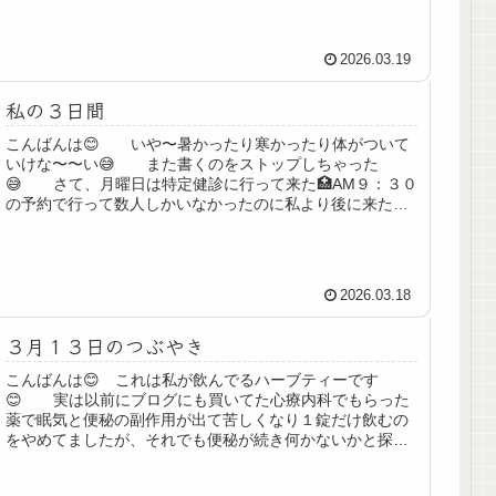
2026.03.19
私の３日間
こんばんは😊 いや〜暑かったり寒かったり体がついて
いけな〜〜い😅 また書くのをストップしちゃった
😅 さて、月曜日は特定健診に行って来た🏥AM９：３０
の予約で行って数人しかいなかったのに私より後に来た人
が次から次へと呼ばれなかなか呼ばれ...
2026.03.18
３月１３日のつぶやき
こんばんは😊 これは私が飲んでるハーブティーです
😊 実は以前にブログにも買いてた心療内科でもらった
薬で眠気と便秘の副作用が出て苦しくなり１錠だけ飲むの
をやめてましたが、それでも便秘が続き何かないかと探し
ていたところ、またもや娘から勧められ...