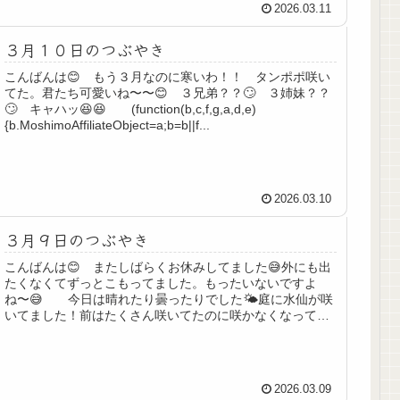
2026.03.11
３月１０日のつぶやき
こんばんは😊 もう３月なのに寒いわ！！ タンポポ咲い
てた。君たち可愛いね〜〜😊 ３兄弟？？🙄 ３姉妹？？
🙄 キャハッ😆😆 (function(b,c,f,g,a,d,e)
{b.MoshimoAffiliateObject=a;b=b||f...
2026.03.10
３月９日のつぶやき
こんばんは😊 またしばらくお休みしてました😅外にも出
たくなくてずっとこもってました。もったいないですよ
ね〜😅 今日は晴れたり曇ったりでした🌤️庭に水仙が咲
いてました！前はたくさん咲いてたのに咲かなくなって寂
しですけど癒されます😊 えっと...
2026.03.09