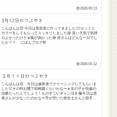
2026.03.13
3月12日のつぶやき
こんばんは😊 今日は美容室に行ってきました💇‍♀️カットと
カラーをしてもらってスッキリしました😄 良い天気で気持
ちよかったけど☀️風が強かった😅 皆さんはどんな一日でし
たか？？ にほんブログ村
2026.03.12
３月１１日のつぶやき
こんばんは😊 今日は歯医者でクリーニングしてもらいま
した🦷その時お隣で幼稚園ぐらいかな〜👧女の子が虫歯の
治療だったんでしょう！ものすごいギャン泣き😭今日は患
者さんが少なったのかな〜手が空いた衛生士さんと助手さ
んらしき方達が３人と先生でなだめ...