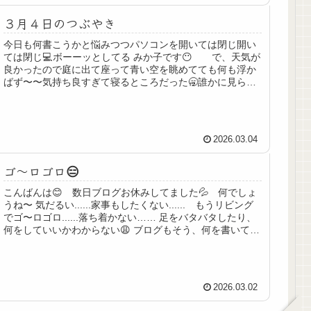
３月４日のつぶやき
今日も何書こうかと悩みつつパソコンを開いては閉じ開い
ては閉じ💻ボーーッとしてる みか子です😶 で、天気が
良かったので庭に出て座って青い空を眺めてても何も浮か
ばず〜〜気持ち良すぎて寝るところだった🥱誰かに見られ
たら恥ずかしい😂 結局何も浮...
2026.03.04
ゴ〜ロゴロ😑
こんばんは😊 数日ブログお休みしてました💦 何でしょ
うね〜 気だるい......家事もしたくない...... もうリビング
でゴ〜ロゴロ......落ち着かない…… 足をバタバタしたり、
何をしていいかわからない😩 ブログもそう、何を書いてい
い...
2026.03.02