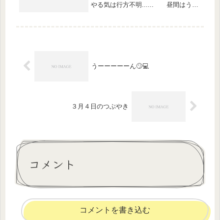
やる気は行方不明...... 昼間はうと
うと😪したかと思ったらパッと目が覚
め、イライラが増す😑 今日は気持ち
の浮き沈みが激しいな〜⤴️⤵️😔 で
もよく考えると🤔眠気...
うーーーーーん🙄💻
３月４日のつぶやき
コメント
コメントを書き込む