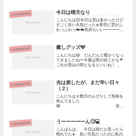
してないと面白くないけど😅でもドラ
マとかも最近のはワチャワチャしてて
今日は晴天なり
Uncategorized
真剣に観てないことがあるな〜🙄これ
は...
こんにちは😊今日は雲は多かったけど
すごく良い天気だった☀️青空に雲がふ
わっふわっ☁️☁️気持ちいいーーーー
😃家にいるのは勿体無いくらいだった
けど そんな私はこもってま（笑）
ほとんど平日はこもって過ごしていま
癒しグッズ🩵
Uncategorized
す（苦笑）孤独感を感じることもあ...
こんにちは😃 だんだんと暖かくなっ
てきましたね〜今週は雨が続くかな☔️
これが恵みの雨となるといいね！
ジャジャーーン！！ ハンドギョン
🩵足入れクッション😁ドギョンと呼ん
でまーーす😁なんとも言えない表情が
光は差したが、まだ辛い日々
Uncategorized
可愛い😆😆 寒い日には大活躍し
（２）
て...
こんにちは☺️数日のんびりして投稿を
休んでました
😅 前回
でもかいてましたが毎日点滴の生活で
痩せていき夏でしたがその当時は高台
に住んでいたのでエアコンいらず窓を
うーーーーーん🙄💻
Uncategorized
開けていれば風が入って涼しくて良か
こんばんは。 今日は雨だと思ったら
ったのですが私にはこの...
晴れてた☀️ 良い天気だったのに私の