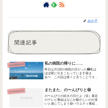
みか子
関連記事
私の病院の帰りに……
Uncategorized
昨日は月1回の病院の日だった🏥私は
ほぼ家に引きこもっています😅ま
あ〜 この話は後々と言うことで☺️旦
那さんにいつも病院にも連れてっても
らうんですが🚙仕事が休みの日はよく
連れ出してくれてこの日はハンバーガ
またまた、の〜んびりと😄
Uncategorized
ーを食べに行こうと足を伸ばしてドラ
の〜んびりの続きの日だよ（笑）最近
イブ...
のテレビ番組はなにか騒がしいのが多
いと感じてしまう😅バラエティ番組は
仕方ないかな〜賑やかでワチャワチャ