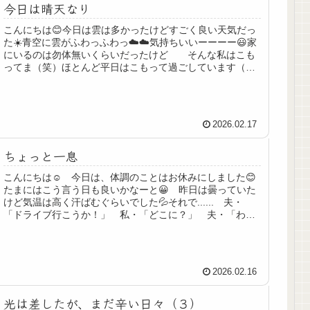
今日は晴天なり
こんにちは😊今日は雲は多かったけどすごく良い天気だっ
た☀️青空に雲がふわっふわっ☁️☁️気持ちいいーーーー😃家
にいるのは勿体無いくらいだったけど そんな私はこも
ってま（笑）ほとんど平日はこもって過ごしています（苦
笑）孤独感を感じることもあ...
2026.02.17
ちょっと一息
こんにちは☺️ 今日は、体調のことはお休みにしました😊
たまにはこう言う日も良いかなーと😀 昨日は曇っていた
けど気温は高く汗ばむぐらいでした💦それで...... 夫・
「ドライブ行こうか！」 私・「どこに？」 夫・「わか
らない。」 まっ、いつも...
2026.02.16
光は差したが、まだ辛い日々（３）