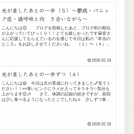
光が差したあとの一歩（５）〜鬱病・パニッ
ク症・過呼吸と向 き合いながら〜
こんにちは😊 ブログを投稿したあと、ブログ村の順位
が上がっていてびっくり！！とても嬉しかったです😀皆さ
んに応援してもらえているのを感じて今日は私の『本当の
ところ』をお話しさせてくださいね。 （１）〜（４）ま
で辛い日々を綴ってきました。タイ...
2026.02.19
光が差したあとの一歩ずつ（４）
こんにちは😃 今日は爪の育成に行ってきました💅見てく
ださい！！👀薄いピンクにラメが入ってキラキラ✨気分も
上がります😊🎶 さて、体調の記録の続きですが…前回
は少し食べるようになったとこでしたね☺️ 少しずつ食べ
るようになり点滴は外れましたが...
2026.02.18