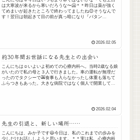
は大寒波が来るから寒いだろうな〜🥶＊＊昨日は薬が強く
てめまいが起きたところで終わってましたね😊そうなんで
す！翌日は朝起きて目の前が真っ暗になり『バタン
ッ！！』と倒れてしまい主人も私の父母...
2026.02.05
約30年間お世話になる先生との出会い
こんにちは☺️いよいよ初めての心療内科へ。当時2歳なる娘
がいたので私の母と３人で行きました。車の運転が無理だ
ったのでタクシーで🚕食事も入らなかったし体重も落ちて
ふらつきもあった。大きな病院ではなく個人で開業してる
心療内科だったこともありドア...
2026.02.04
先生の引退と、新しい場所……
こんにちは、みか子です😃今日は、私のこれまでの歩みを
少しだけお話ししようと思います。＊＊実は私、心療内科