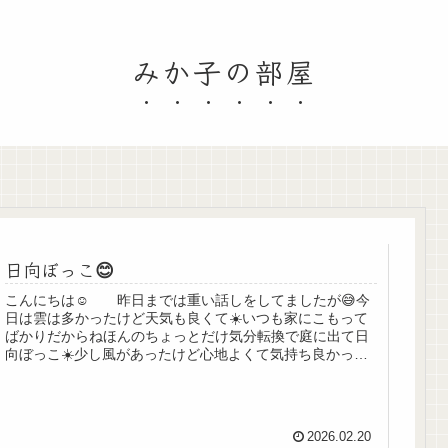
みか子の部屋
日向ぼっこ😊
こんにちは☺️ 昨日までは重い話しをしてましたが😅今
日は雲は多かったけど天気も良くて☀️いつも家にこもって
ばかりだからねほんのちょっとだけ気分転換で庭に出て日
向ぼっこ☀️少し風があったけど心地よくて気持ち良かった
ですよ😌もう寒いのはご勘弁...
2026.02.20