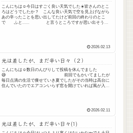
こんにちは☺️今日はすごく良い天気でした☀️皆さんのとこ
ろはどうでしたか？ こんな良い天気で空を見上げながら
あの辛ったことを思い出してたけど前回の終わりのとこ
で ふと...... と言うところですが思い出そうと
しても理由は分かりませ...
2026.02.13
光は差したが、まだ辛い日々（２）
こんにちは☺️数日のんびりして投稿を休んでました
😅 前回でもかいてましたが
毎日点滴の生活で痩せていき夏でしたがその当時は高台に
住んでいたのでエアコンいらず窓を開けていれば風が入っ
て涼しくて良かったのですが私にはこの...
2026.02.11
光は差したが、まだ辛い日々(1)
こんにちは☺️今日はいつもより寒くはないかな〜でも土日