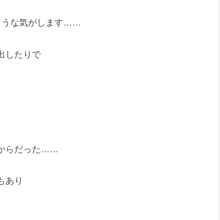
ような気がします……
出したりで
からだった……
もあり