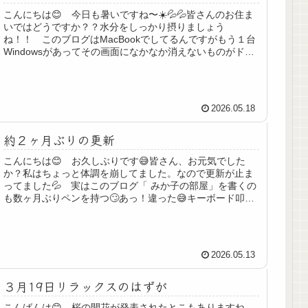
こんにちは😊 今日も暑いですね〜☀️💦💦皆さんのお住ま
いではどうですか？？水分をしっかり摂りましょう
ね！！ このブログはMacBookでしてるんですがもう１台
Windowsがあってその画面になかなか消えないものがドー
ンと出てて見たいものを開...
2026.05.18
約２ヶ月ぶりの更新
こんにちは😊 お久しぶりです😅皆さん、お元気でした
か？私はちょっと体調を崩してました。なので更新が止ま
ってました💦 実はこのブログ「 みか子の部屋」を書くの
も数ヶ月ぶりペンを持つ🙄あっ！違った😅キーボード叩く
気分です😃 体調が優れない日が続...
2026.05.13
３月19日リラックスのはずが
こんばんは😊 桜の開花が発表されたとこもありますね