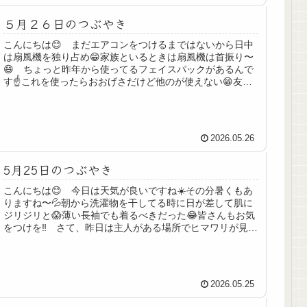
５月２６日のつぶやき
こんにちは😊 まだエアコンをつけるまではないから日中
は扇風機を独り占め😁家族といるときは扇風機は首振り〜
😄 ちょっと昨年から使ってるフェイスパックがあるんで
す☝️これを使ったらおおげさだけど他のが使えない😁友達
にもプレゼントしたら私と同じこ...
2026.05.26
5月25日のつぶやき
こんにちは😊 今日は天気が良いですね☀️その分暑くもあ
りますね〜💦朝から洗濯物を干してる時に日が差して肌に
ジリジリと😱薄い長袖でも着るべきだった😂皆さんもお気
をつけを‼️ さて、昨日は主人がある場所でヒマワリが見頃
だから行こうと出かけたのは...
2026.05.25