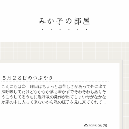
みか子の部屋
５月２８日のつぶやき
こんにちは😊 昨日はちょっと息苦しさがあって外に出て
深呼吸してたけどなかなか落ち着かずでそわそわもありそ
うこうしてるうちに過呼吸の発作が出てしまい母がなかな
か家の中に入って来ないから私の様子を見に来てくれて良
かったのですが背中をさすってくれ...
2026.05.28