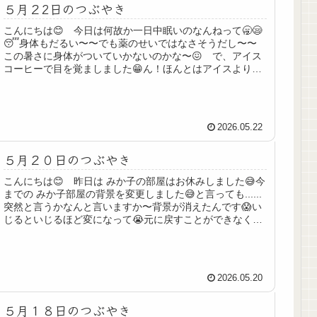
５月２2日のつぶやき
こんにちは😊 今日は何故か一日中眠いのなんねって🥱😪
😴身体もだるい〜〜でも薬のせいではなさそうだし〜〜
この暑さに身体がついていかないのかな〜😖 で、アイス
コーヒーで目を覚ましました😁ん！ほんとはアイスよりホ
ットが良かったのかな〜🙄まっ！い...
2026.05.22
５月２０日のつぶやき
こんにちは😊 昨日は みか子の部屋はお休みしました😅今
までの みか子部屋の背景を変更しました😅と言っても......
突然と言うかなんと言いますか〜背景が消えたんです😱い
じるといじるほど変になって😭元に戻すことができなくな
り変更しました😅気に...
2026.05.20
５月１８日のつぶやき