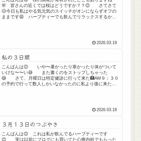
🌸 皆さんの近くでは桜はどうですか？？😊 さてさて
😥今日も私はやる気元気のスイッチがオンにならずオフの
ままです😩 ハーブティーでも飲んでリラックスするかと
飲んだものの、これ以上リラックスし...
2026.03.19
私の３日間
こんばんは😊 いや〜暑かったり寒かったり体がついて
いけな〜〜い😅 また書くのをストップしちゃった
😅 さて、月曜日は特定健診に行って来た🏥AM９：３０
の予約で行って数人しかいなかったのに私より後に来た人
が次から次へと呼ばれなかなか呼ばれ...
2026.03.18
３月１３日のつぶやき
こんばんは😊 これは私が飲んでるハーブティーです
😊 実は以前にブログにも買いてた心療内科でもらった