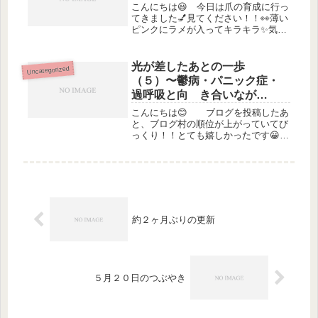
こんにちは😃 今日は爪の育成に行っ
てきました💅見てください！！👀薄い
ピンクにラメが入ってキラキラ✨気分
も上がります😊🎶 さて、体調の記
録の続きですが…前回は少し食べるよ
うになったとこでしたね☺️ 少しずつ
光が差したあとの一歩
Uncategorized
食べるようになり点滴は外れました
（５）〜鬱病・パニック症・
が...
過呼吸と向 き合いなが
ら〜
こんにちは😊 ブログを投稿したあ
と、ブログ村の順位が上がっていてび
っくり！！とても嬉しかったです😀皆
さんに応援してもらえているのを感じ
て今日は私の『本当のところ』をお話
しさせてくださいね。 （１）〜
（４）まで辛い日々を綴ってきまし
た。タイ...
約２ヶ月ぶりの更新
５月２０日のつぶやき