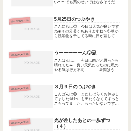
い〜〜でも薬のせいではなさそうだ
し〜〜 この暑さに身体がついていか
ないのかな〜😖 で、アイスコーヒー
で目を覚ましました😁ん！ほんとはア
5月25日のつぶやき
Uncategorized
イスよりホットが良かったのかな〜🙄
まっ！い...
こんにちは😊 今日は天気が良いです
ね☀️その分暑くもありますね〜💦朝か
ら洗濯物を干してる時に日が差して肌
にジリジリと😱薄い長袖でも着るべき
だった😂皆さんもお気をつけを‼️ さ
て、昨日は主人がある場所でヒマワリ
うーーーーーん🙄💻
Uncategorized
が見頃だから行こうと出かけたのは...
こんばんは。 今日は雨だと思ったら
晴れてた☀️ 良い天気だったのに私の
やる気は行方不明...... 昼間はうと
うと😪したかと思ったらパッと目が覚
め、イライラが増す😑 今日は気持ち
の浮き沈みが激しいな〜⤴️⤵️😔 で
３月９日のつぶやき
Uncategorized
もよく考えると🤔眠気...
こんばんは😊 またしばらくお休みし
てました😅外にも出たくなくてずっと
こもってました。もったいないですよ
ね〜😅 今日は晴れたり曇ったりで
した🌤️庭に水仙が咲いてました！前
はたくさん咲いてたのに咲かなくなっ
光が差したあとの一歩ずつ
Uncategorized
て寂しですけど癒されます😊 えっ
（４）
と...